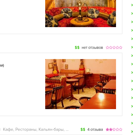
$$
нет отзывов
чи
)
а
Кафе, Рестораны, Кальян-бары, Караоке, Лаунж-бары
$$
4 отзыва