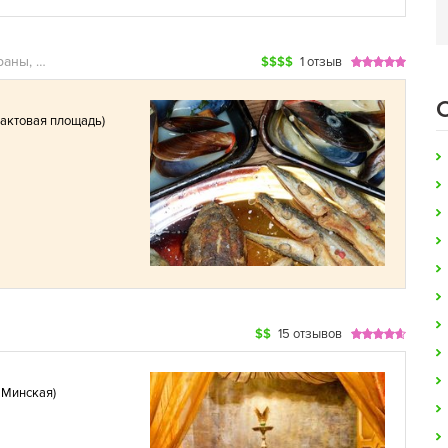
Рестораны, Рыбные рестораны, Бары, Лаунж-бары
$$$$
1 отзыв
рактовая площадь
)
$$
15 отзывов
 Минская
)