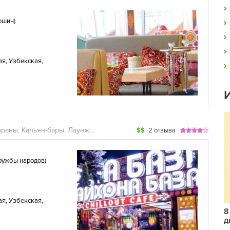
ошин
)
ая
,
Узбекская
,
Рестораны, Кальян-бары, Лаунж-бары, Караоке
$$
2 отзыва
ружбы народов
)
ая
,
Узбекская
,
8
д