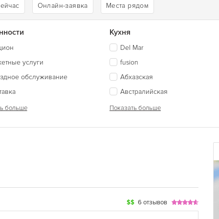
сейчас
Онлайн-заявка
Места рядом
нности
Кухня
цион
Del Mar
кетные услуги
fusion
здное обслуживание
Абхазская
тавка
Австралийская
ь больше
Показать больше
$$
6 отзывов