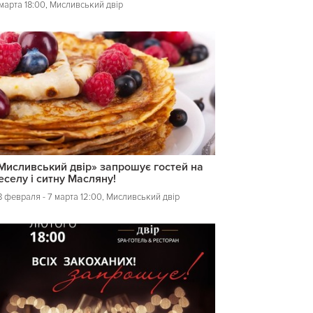
 марта 18:00, Мисливський двір
Мисливський двір» запрошує гостей на
еселу і ситну Масляну!
8 февраля - 7 марта 12:00, Мисливський двір