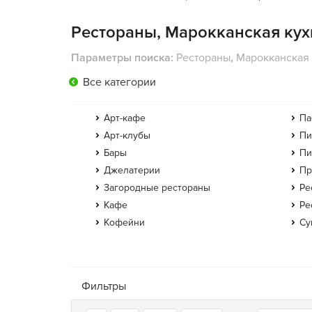
Рестораны, Марокканская кух
Параметры поиска:
Рестораны
,
Марокканская
Все категории
Арт-кафе
Па
Арт-клубы
Пи
Бары
Пи
Джелатерии
Пр
Загородные рестораны
Ре
Кафе
Ре
Кофейни
Су
Фильтры