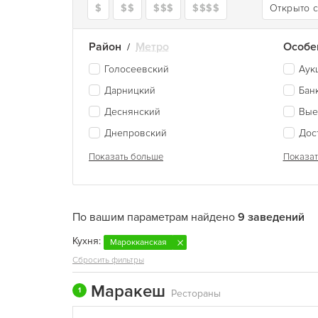
$
$$
$$$
$$$$
Открыто 
Район
Метро
Особе
/
Голосеевский
Аук
Дарницкий
Бан
Деснянский
Вые
Днепровский
Дос
Показать больше
Показат
По вашим параметрам найдено
9 заведений
Кухня:
Марокканская
Сбросить фильтры
Маракеш
1
Рестораны