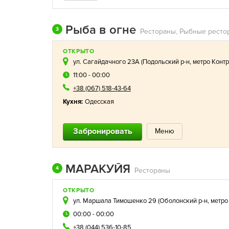
Рыба в огне
3
ОТКРЫТО
ул. Сагайдачного 23А (
Подольский р-н
,
метро Конт
11:00 - 00:00
+38 (067) 518-43-64
Кухня:
Одесская
Забронировать
Меню
МАРАКУЙЯ
4
Рестораны
ОТКРЫТО
ул. Маршала Тимошенко 29 (
Оболонский р-н
,
метро
00:00 - 00:00
+38 (044) 536-10-85