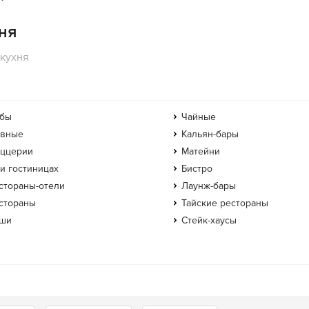
ня
 кухня
бы
Чайные
вные
Кальян-бары
ццерии
Матейни
и гостиницах
Бистро
стораны-отели
Лаунж-бары
стораны
Тайские рестораны
ши
Стейк-хаусы