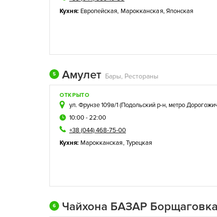
Кухня:
Европейская
,
Марокканская
,
Японская
Амулет
5
Бары, Рестораны
ОТКРЫТО
ул. Фрунзе 109в/1 (
Подольский р-н
,
метро Дорогожи
10:00 - 22:00
+38 (044) 468-75-00
Кухня:
Марокканская
,
Турецкая
Чайхона БАЗАР Борщаговк
6