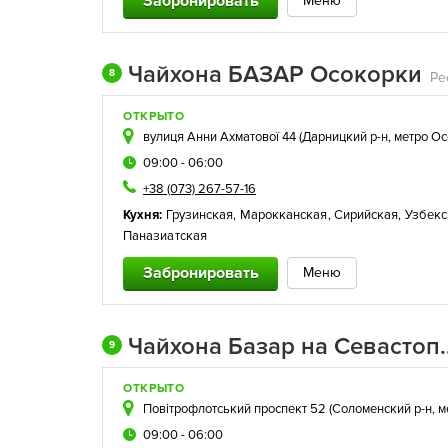
Забронировать
Меню
Чайхона БАЗАР Осокорки
8
ОТКРЫТО
вулиця Анни Ахматової 44 (
Дарницкий р-н
,
метро О
09:00 - 06:00
+38 (073) 267-57-16
Кухня:
Грузинская
,
Марокканская
,
Сирийская
,
Узбекс
Паназиатская
Забронировать
Меню
Чайхона Базар на Севастопольской
9
ОТКРЫТО
Повітрофлотський проспект 52 (
Соломенский р-н
,
м
09:00 - 06:00