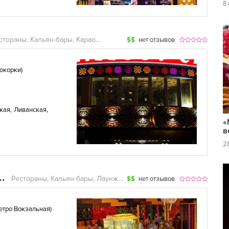
8
Рестораны, Кальян-бары, Караоке, Лаунж-бары
$$
нет отзывов
сокорки
)
кая
,
Ливанская
,
«
в
2
Рестораны, Кальян-бары, Лаунж-бары
$$
нет отзывов
етро Вокзальная
)