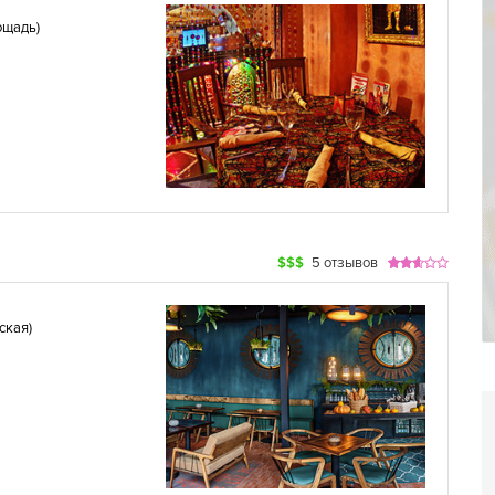
ощадь
)
$$$
5 отзывов
ская
)