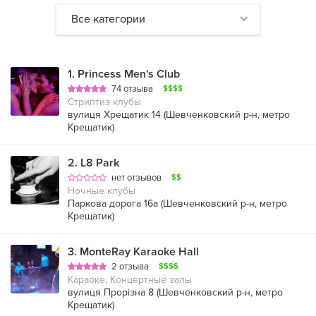
Все категории
1
.
Princess Men's Club
74 отзыва
$$$$
Стриптиз клубы
вулиця Хрещатик 14 (
Шевченковский р-н
,
метро
Крещатик
)
2
.
L8 Park
нет отзывов
$$
Ночные клубы
Паркова дорога 16a (
Шевченковский р-н
,
метро
Крещатик
)
3
.
MonteRay Karaoke Hall
2 отзыва
$$$$
Караоке, Концертные залы
вулиця Прорізна 8 (
Шевченковский р-н
,
метро
Крещатик
)