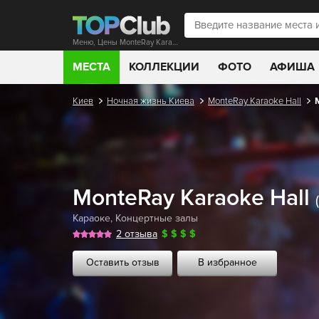
Меню, Цены MonteRay Karaoke Hall
МЕСТА
КОЛЛЕКЦИИ
ФОТО
АФИША
Киев
Ночная жизнь Киева
MonteRay Karaoke Hall
MonteRay Karaoke Hall
Караоке
,
Концертные залы
2 отзыва
$
$
$
$
Оставить отзыв
В избранное