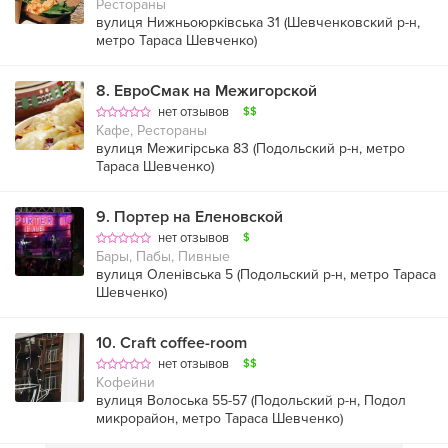
Рестораны
вулиця Нижньоюрківська 31 (
Шевченковский р-н
,
метро Тараса Шевченко
)
8
.
ЕвроСмак на Межигорской
нет отзывов
$$
Кафе, Рестораны
вулиця Межигірська 83 (
Подольский р-н
,
метро
Тараса Шевченко
)
9
.
Портер на Еленовской
нет отзывов
$
Бары, Пабы, Пивные
вулиця Оленівська 5 (
Подольский р-н
,
метро Тараса
Шевченко
)
10
.
Craft coffee-room
нет отзывов
$$
Кофейни
вулиця Волоська 55-57 (
Подольский р-н
,
Подол
микрорайон
,
метро Тараса Шевченко
)