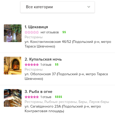
Все категории
1
.
Щекавиця
нет отзывов
$$
Рестораны
ул. Константиновская 46/52 (
Подольский р-н
,
метро
Тараса Шевченко
)
2
.
Купальская ночь
1 отзыв
$$
Рестораны
ул. Оболонская 37 (
Подольский р-н
,
метро Тараса
Шевченко
)
3
.
Рыба в огне
1 отзыв
$$$$
Рестораны, Рыбные рестораны, Бары, Лаунж-бары
ул. Сагайдачного 23А (
Подольский р-н
,
метро
Контрактовая площадь
)