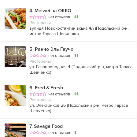
4
.
Meiwei на ОККО
нет отзывов
$$
Рестораны
вулиця Новокостянтинівська 4А (
Подольский р-н
,
метро Тараса Шевченко
)
5
.
Ранчо Эль Гаучо
нет отзывов
$$
Рестораны
ул. Газопроводная 4 (
Подольский р-н
,
метро Тараса
Шевченко
)
6
.
Fred & Fresh
нет отзывов
$$
Рестораны
ул. Электриков 26 (
Подольский р-н
,
метро Тараса
Шевченко
)
7
.
Savage Food
нет отзывов
$