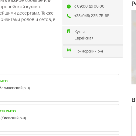
тить важное событие или
Р
вропейской кухни с
c 09:00 до 00:00
ейшими десертами. Также
+38 (048) 235-75-65
риантами ролов и сетов, в
Кухня:
Еврейская
Приморский р-н
РЫТО
Малиновский р-н
)
В
ОТКРЫТО
(
Киевский р-н
)