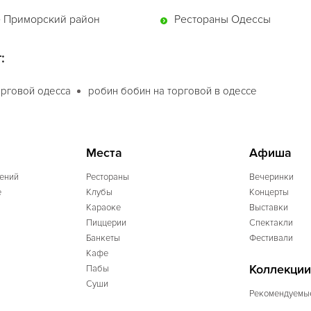
 Приморский район
Рестораны Одессы
:
орговой одесса
робин бобин на торговой в одессе
Места
Афиша
ений
Рестораны
Вечеринки
e
Клубы
Концерты
Караоке
Выставки
Пиццерии
Спектакли
Банкеты
Фестивали
Кафе
Коллекции
Пабы
Суши
Рекомендуемы