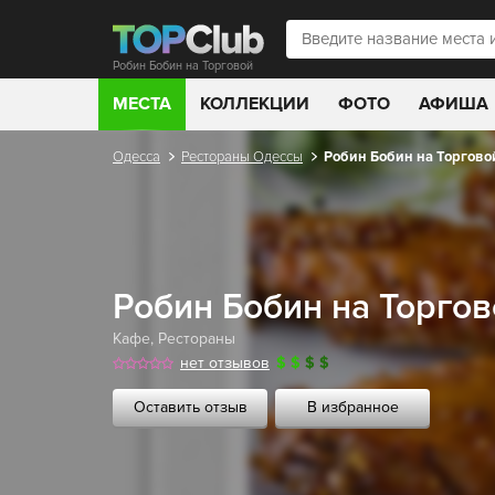
Робин Бобин на Торговой
МЕСТА
КОЛЛЕКЦИИ
ФОТО
АФИША
Одесса
Рестораны Одессы
Робин Бобин на Торгово
Робин Бобин на Торго
Кафе
,
Рестораны
нет отзывов
$
$
$
$
Оставить отзыв
В избранное