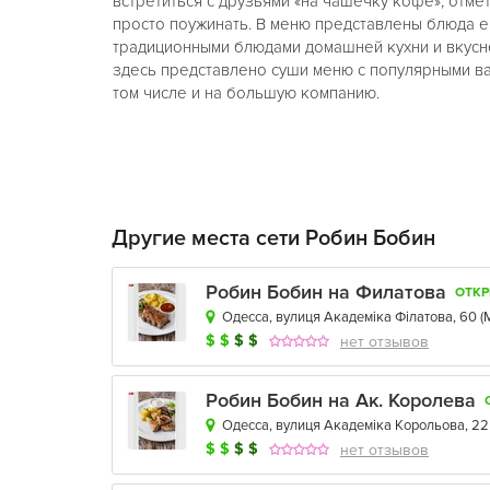
встретиться с друзьями «на чашечку кофе», отме
просто поужинать. В меню представлены блюда е
традиционными блюдами домашней кухни и вкусн
здесь представлено суши меню с популярными ва
том числе и на большую компанию.
Другие места сети Робин Бобин
Робин Бобин на Филатова
ОТК
Одесса, вулиця Академіка Філатова, 60
(
$
$
$
$
нет отзывов
Робин Бобин на Ак. Королева
Одесса, вулиця Академіка Корольова, 22
$
$
$
$
нет отзывов