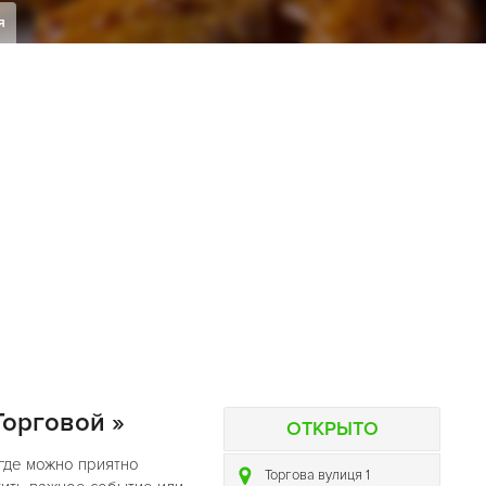
я
Торговой »
ОТКРЫТО
 где можно приятно
Торгова вулиця 1