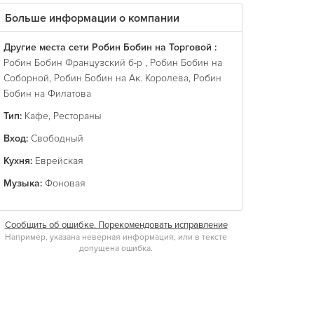
Больше информации о компании
Другие места сети Робин Бобин на Торговой :
Робин Бобин Французский б-р
,
Робин Бобин на
Соборной
,
Робин Бобин на Ак. Королева
,
Робин
Бобин на Филатова
Тип:
Кафе
,
Рестораны
Вход:
Свободный
Кухня:
Еврейская
Музыка:
Фоновая
Сообщить об ошибке. Порекомендовать исправление
Например, указана неверная информация, или в тексте
допущена ошибка.