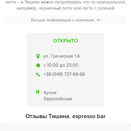
латте – в Тишине можно попробовать что-то оригинальное,
например, черничный латте или латте с соленой
карамелью, а также классические коктейли. Сиропы для
Больше информации о компании
кофе бариста готовит сам. Помимо кофе сюда можно
заглянуть на легкий салат или сендвич, а вечером -
послушать музыку и пропустить несколько коктейлей.
ОТКРЫТО
ул. Греческая 1 A
c 10:00 до 23:00
+38 (048) 737-68-68
Кухня:
Европейская
Отзывы Тишина. espresso bar