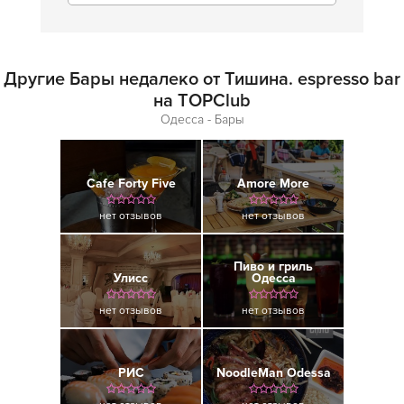
Другие Бары недалеко от Тишина. espresso bar
на TOPClub
Одесса - Бары
Cafe Forty Five
Amore More
нет отзывов
нет отзывов
Пиво и гриль
Улисс
Одесса
нет отзывов
нет отзывов
РИС
NoodleMan Odessa