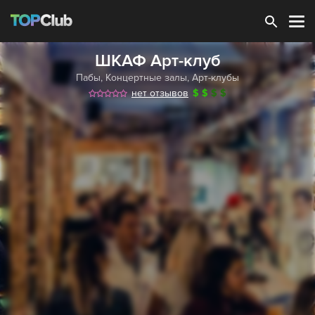
Зарегистрироваться
ШКАФ Арт-клуб
Пабы
,
Концертные залы
,
Арт-клубы
нет отзывов
$
$
$
$