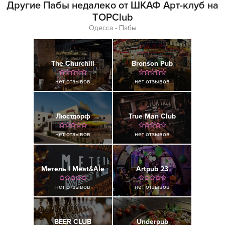
Другие Пабы недалеко от ШКАФ Арт-клуб на
TOPClub
Одесса - Пабы
The Churchill
Bronson Pub
нет отзывов
нет отзывов
Люстдорф
True Man Club
нет отзывов
нет отзывов
Метель l Meat&Ale
Artpub 23
нет отзывов
нет отзывов
BEER CLUB
Underpub