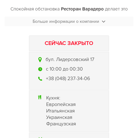
Спокойная обстановка
Ресторан Варадеро
делает это
место идеальным для деловых встреч. Где как не за
Больше информации о компании
обедом или ужином решать важные вопросы!?
Ресторан Варадеро
предлагает Вам вкусную кухню в виде
избранных блюд мировой кухни. Повара ресторана,
вкладывая частицу души в свой труд, представят к
СЕЙЧАС ЗАКРЫТО
наслаждению изысканные кулинарные шедевры.
бул. Лидерсовский 17
На выбор французские, итальянские, испанские вина.
Разливное пиво и большой выбор сигар.
c 10:00 до 00:30
+38 (048) 237-34-06
Кухня:
Европейская
Итальянская
Украинская
Французская