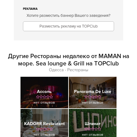
РЕКЛАМА
Хотите разместить баннер Вашего заведения?
Разместить рекламу на TOPClub
Другие Рестораны недалеко от MAMAN на
море. Sea lounge & Grill на TOPClub
Одесса - Рестораны
Ассоль
Panorama De Luxe
нет отзывов
нет отзывов
KADORR Restaurant
Шпинат
нет отзывов
нет отзывов