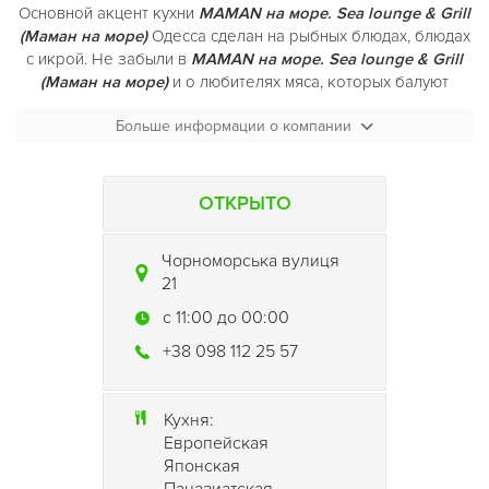
Основной акцент кухни
MAMAN на море. Sea lounge & Grill
(Маман на море)
Одесса сделан на рыбных блюдах, блюдах
с икрой. Не забыли в
MAMAN на море. Sea lounge & Grill
(Маман на море)
и о любителях мяса, которых балуют
сочными стейками и кебабами.
Больше информации о компании
В
MAMAN на море. Sea lounge & Grill (Маман на море)
в
Одессе в меню можно найти рзнообразные сезонные
блюда.
ОТКРЫТО
В барном меню
MAMAN на море. Sea lounge & Grill (Маман
Чорноморська вулиця
на море)
представлены все возможные вариации с
21
игристыми винами, виски, джином.
c 11:00 до 00:00
+38 098 112 25 57
Кухня:
Европейская
Японская