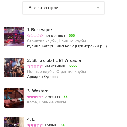
Все категории
1
.
Burlesque
нет отзывов
$$$
Стриптиз клубы, Ночные клубы
вулиця Катерининська 12 (
Приморский р-н
)
2
.
Strip club FLIRT Arcadia
нет отзывов
$$$$
Ночные клубы, Стриптиз клубы
Аркадия Одесса
3
.
Western
2 отзыва
$$
Кафе, Ночные клубы
4
.
Ё
1 отзыв
$$