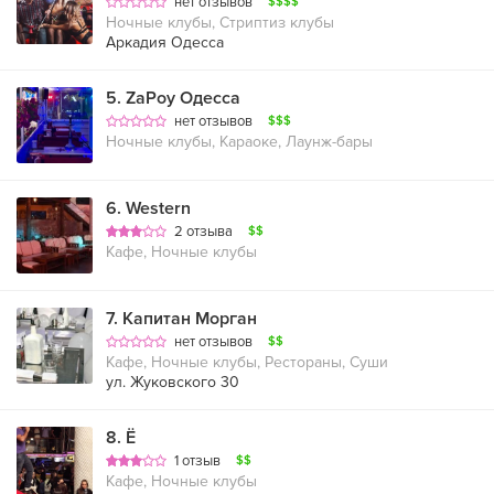
нет отзывов
$$$$
Ночные клубы, Стриптиз клубы
Аркадия Одесса
5
.
ZaPoy Одесса
нет отзывов
$$$
Ночные клубы, Караоке, Лаунж-бары
6
.
Western
2 отзыва
$$
Кафе, Ночные клубы
7
.
Капитан Морган
нет отзывов
$$
Кафе, Ночные клубы, Рестораны, Суши
ул. Жуковского 30
8
.
Ё
1 отзыв
$$
Кафе, Ночные клубы