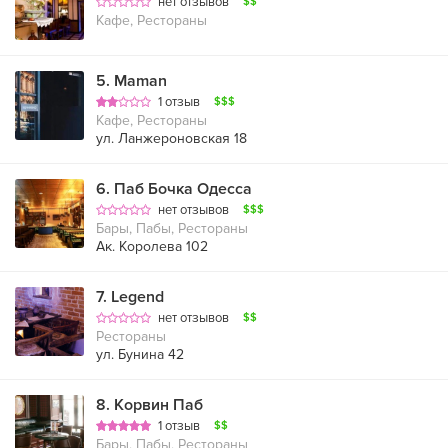
нет отзывов
$$
Кафе, Рестораны
5
.
Maman
1 отзыв
$$$
Кафе, Рестораны
ул. Ланжероновская 18
6
.
Паб Бочка Одесса
нет отзывов
$$$
Бары, Пабы, Рестораны
Ак. Королева 102
7
.
Legend
нет отзывов
$$
Рестораны
ул. Бунина 42
8
.
Корвин Паб
1 отзыв
$$
Бары, Пабы, Рестораны