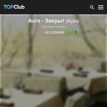
Зарегистрироваться
Aura - Закрыт
(Аура)
Ночные клубы
нет отзывов
$
$
$
$