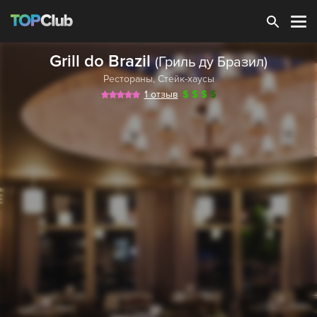
Зарегистрироваться
Grill do Brazil
(Гриль ду Бразил)
Рестораны
,
Стейк-хаусы
1 отзыв
$
$
$
$