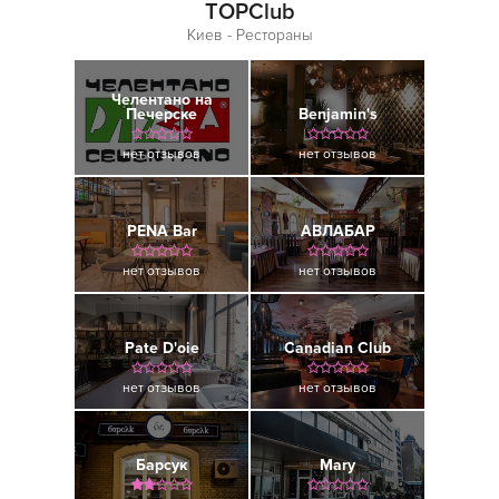
TOPClub
Киев - Рестораны
Челентано на
Печерске
Benjamin's
нет отзывов
нет отзывов
PENA Bar
AВЛАБАР
нет отзывов
нет отзывов
Pate D'oie
Canadian Club
нет отзывов
нет отзывов
Барсук
Mary