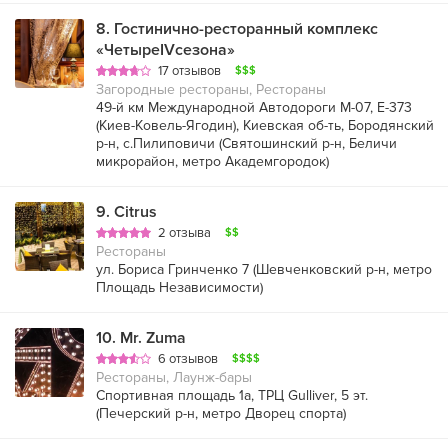
8
.
Гостинично-ресторанный комплекс
«ЧетыреIVсезона»
17 отзывов
$$$
Загородные рестораны, Рестораны
49-й км Международной Автодороги М-07, Е-373
(Киев-Ковель-Ягодин), Киевская об-ть, Бородянский
р-н, с.Пилиповичи (
Святошинский р-н
,
Беличи
микрорайон
,
метро Академгородок
)
9
.
Citrus
2 отзыва
$$
Рестораны
ул. Бориса Гринченко 7 (
Шевченковский р-н
,
метро
Площадь Независимости
)
10
.
Mr. Zuma
6 отзывов
$$$$
Рестораны, Лаунж-бары
Спортивная площадь 1а, ТРЦ Gulliver, 5 эт.
(
Печерский р-н
,
метро Дворец спорта
)