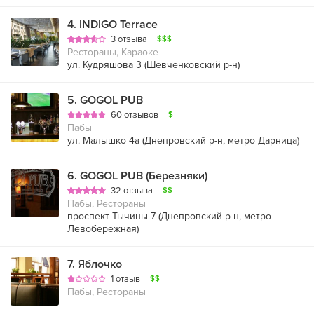
4
.
INDIGO Terrace
3 отзыва
$$$
Рестораны, Караоке
ул. Кудряшова 3 (
Шевченковский р-н
)
5
.
GOGOL PUB
60 отзывов
$
Пабы
ул. Малышко 4а (
Днепровский р-н
,
метро Дарница
)
6
.
GOGOL PUB (Березняки)
32 отзыва
$$
Пабы, Рестораны
проспект Тычины 7 (
Днепровский р-н
,
метро
Левобережная
)
7
.
Яблочко
1 отзыв
$$
Пабы, Рестораны