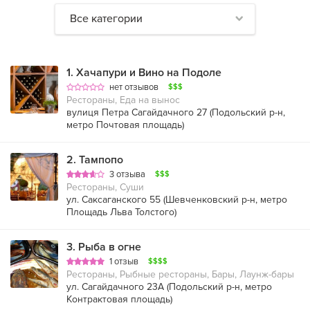
Все категории
1
.
Хачапури и Вино на Подоле
нет отзывов
$$$
Рестораны, Еда на вынос
вулиця Петра Сагайдачного 27 (
Подольский р-н
,
метро Почтовая площадь
)
2
.
Тампопо
3 отзыва
$$$
Рестораны, Суши
ул. Саксаганского 55 (
Шевченковский р-н
,
метро
Площадь Льва Толстого
)
3
.
Рыба в огне
1 отзыв
$$$$
Рестораны, Рыбные рестораны, Бары, Лаунж-бары
ул. Сагайдачного 23А (
Подольский р-н
,
метро
Контрактовая площадь
)