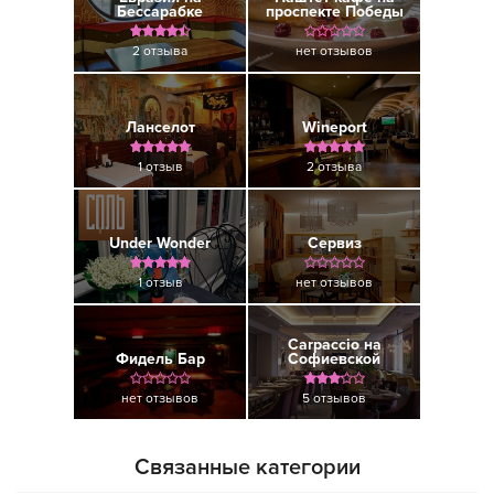
Бессарабке
проспекте Победы
2 отзыва
нет отзывов
Ланселот
Wineport
1 отзыв
2 отзыва
Under Wonder
Сервиз
1 отзыв
нет отзывов
Carpaccio на
Фидель Бар
Софиевской
нет отзывов
5 отзывов
Связанные категории