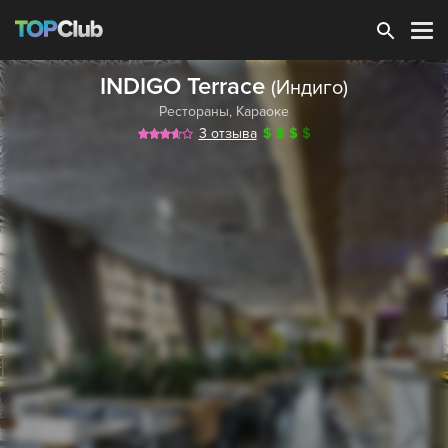
Зарегистрироваться
INDIGO Terrace
(Индиго)
Рестораны
,
Караоке
3 отзыва
$
$
$
$