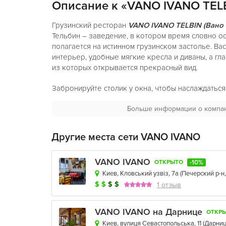
Описание к «VANO IVANO ТЕL
Грузинский ресторан
VANO IVANO ТЕLBIN (Вано 
Тельбин – заведение, в котором время словно ос
полагается на истинном грузинском застолье. Ва
интерьер, удобные мягкие кресла и диваны, а гл
из которых открывается прекрасный вид.
Забронируйте столик у окна, чтобы наслаждаться
трапезой, но и окружающей красотой, и вам не з
Больше информации о компа
покидать заведение.
Грузинский ресторан
VANO IVANO ТЕLBIN (Вано 
Тельбина – отличный выбор для романтического 
Другие места сети VANO IVANO
хорошей компании или ж веселого праздника.
VANO IVANO
В
VANO IVANO ТЕLBIN (Вано Ивано Тельбин)
ест
-10%
ОТКРЫТО
ваш вечер стал действительно незабываемым: вк
Киев, Кловський узвіз, 7а
(
Печерский р-н
многообразие закусок, мясо и овощи на мангале
$
$
$
$
1 отзыв
даже настоящие грузинские десерты.
VANO IVANO на Дарнице
ОТКР
Отменная карта бара и прекрасные домашние на
Киев, вулиця Севастопольська, 11
(
Дарниц
IVANO ТЕLBIN (Вано Ивано Тельбин)
посоветует 