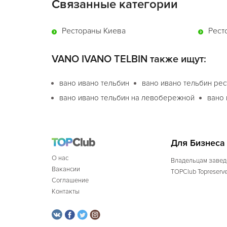
Связанные категории
Рестораны Киева
Рест
VANO IVANO ТЕLBIN также ищут:
вано ивано тельбин
вано ивано тельбин ре
вано ивано тельбин на левобережной
вано 
Для Бизнеса
О нас
Владельцам завед
Вакансии
TOPClub Topreserv
Соглашение
Контакты