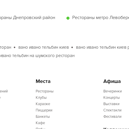
ораны Днепровский район
Рестораны метро Левобе
сторан
вано ивано тельбин киев
вано ивано тельбин киев 
ивано тельбин на шумского ресторан
Места
Афиша
ений
Рестораны
Вечеринки
e
Клубы
Концерты
Караоке
Выставки
Пиццерии
Спектакли
Банкеты
Фестивали
Кафе