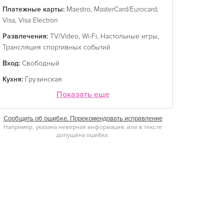
Платежные карты:
Maestro
,
MasterCard/Eurocard
,
Visa
,
Visa Electron
Развлечения:
TV/Video
,
Wi-Fi
,
Настольные игры
,
Трансляция спортивных событий
Вход:
Свободный
Кухня:
Грузинская
Показать еще
Сообщить об ошибке. Порекомендовать исправление
Например, указана неверная информация, или в тексте
допущена ошибка.