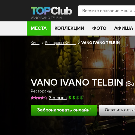
VANO IVANO ТЕLBIN
МЕСТА
КОЛЛЕКЦИИ
ФОТО
АФИША
Киев
Рестораны Киева
VANO IVANO ТЕLBIN
VANO IVANO ТЕLBIN
(Ва
Рестораны
3 отзыва
$
$
$
$
Забронировать онлайн!
Оставить отзы