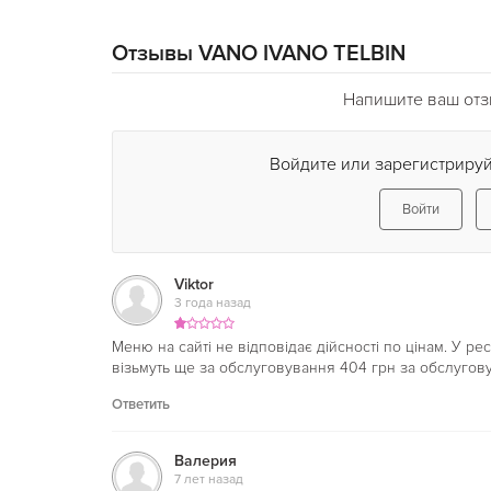
Отзывы VANO IVANO ТЕLBIN
Напишите ваш отз
Войдите или зарегистрируй
Войти
Viktor
3 года назад
Меню на сайті не відповідає дійсності по цінам. У рес
візьмуть ще за обслуговування 404 грн за обслугов
Ответить
Валерия
7 лет назад