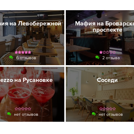
зия на Левобережной
Мафия на Броварск
проспекте
6 отзывов
2 отзыва
ezzo на Русановке
Соседи
нет отзывов
нет отзывов