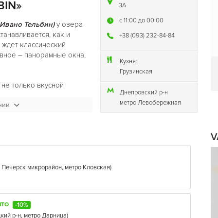
BIN»
3А
c 11:00 до 00:00
Ивано Тельбин)
у озера
танавливается, как и
+38 (093) 232-84-84
с ждет классический
авное – панорамные окна,
Кухня:
Грузинская
 не только вкусной
Днепровский р-н
ахочется
метро Левобережная
нии
Ивано Тельбин)
у
свидания, вечера в
V
ь все необходимое, чтобы
усная и ароматная еда –
,
Печерск микрорайон
,
метро Кловская
)
, первые и горячие блюда и
-10%
ЫТО
питки – персонал
VANO
кий р-н
,
метро Дарница
)
вам вкусное вино,