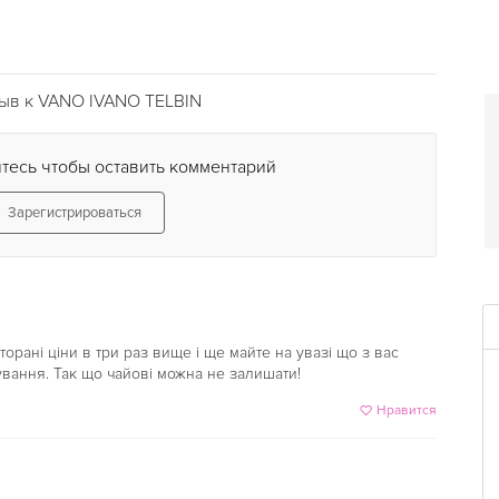
ыв к VANO IVANO ТЕLBIN
тесь чтобы оставить комментарий
Зарегистрироваться
торані ціни в три раз вище і ще майте на увазі що з вас
ування. Так що чайові можна не залишати!
Нравится