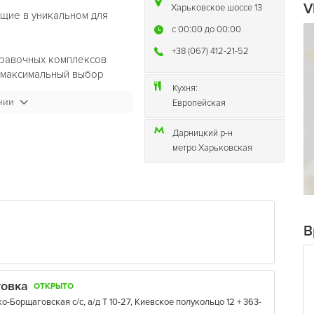
V
Харьковское шоссе 13
щие в уникальном для
c 00:00 до 00:00
+38 (067) 412-21-52
правочных комплексов
ю максимальный выбор
Кухня:
нии
Европейская
ние по вкусу среди
ежих салатов,
Дарницкий р-н
ки, рыбу и итальянскую
метро Харьковская
ожа. Только свежие
ачества для нас нет
отают в режиме 24 часа в
В
а не останетесь голодными и
время. Также, мы
лись на связи, предлагая
подзарядки мобильного
говка
ОТКРЫТО
-Борщаговская с/с, а/д Т 10-27, Киевское полукольцо 12 + 363-