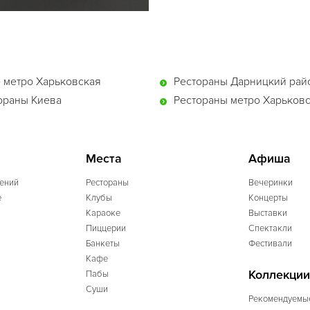
 метро Харьковская
Рестораны Дарницкий рай
ораны Киева
Рестораны метро Харьков
Места
Афиша
ений
Рестораны
Вечеринки
e
Клубы
Концерты
Караоке
Выставки
Пиццерии
Спектакли
Банкеты
Фестивали
Кафе
Коллекции
Пабы
Суши
Рекомендуемы