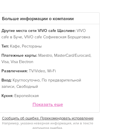
Больше информации о компании
Другие места сети VIVO cafe Щасливе:
VIVO
cafe в Буче
,
VIVO cafe Софиевская Борщаговка
Тип:
Кафе
,
Рестораны
Платежные карты:
Maestro
,
MasterCard/Eurocard
,
Visa
,
Visa Electron
Развлечения:
TV/Video
,
Wi-Fi
Вход:
Круглосуточно
,
По предварительной
записи
,
Свободный
Кухня:
Европейская
Показать еще
Сообщить об ошибке. Порекомендовать исправление
Например, указана неверная информация, или в тексте
допущена ошибка.