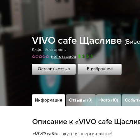
VIVO cafe Щасливе
(Вив
Кафе
,
Рестораны
нет отзывов
$
$
$
$
Оставить отзыв
В избранное
Информация
Отзывы (0)
Фото (10)
Событи
Описание к «VIVO cafe Щасли
«VIVO café»
- вкусная энергия жизни!