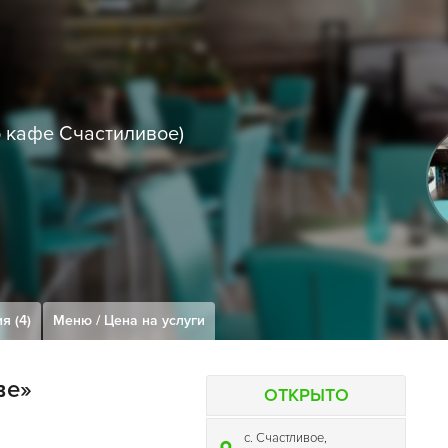
о кафе Счастиливое)
я (4)
Меню / Цена на услуги
ве»
ОТКРЫТО
с. Счастливое,