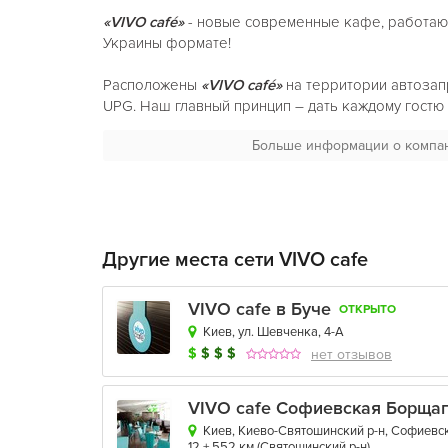
«VIVO café»
- новые современные кафе, работаю
Украины формате!
Расположены
«VIVO café»
на территории автоза
UPG. Наш главный принцип – дать каждому гост
вкусной и качественной еды.
Больше информации о компа
В меню
VIVO café
даже гурман найдет себе угоще
множества супов, холодных и горячих закусок, св
разнообразных основных блюд, включающих стей
пасту, а также вкуснейших десертов.
Другие места сети VIVO cafe
В
VIVO café
все блюда готовятся только из-под н
продукты от надежных поставщиков! В вопросах к
VIVO cafe в Буче
ОТКРЫТО
компромиссов! При этом все наши заведения раб
Киев, ул. Шевченка, 4-A
сутки 7 дней в неделю. А значит, у нас вы никогд
$
$
$
$
нет отзывов
найдете свои любимые блюда в удобное для вас 
заботимся, чтобы наши посетители всегда остава
круглосуточный свободный WI-FI и возможность 
VIVO cafe Софиевская Борща
телефона.
Киев, Киево-Святошинский р-н, Софиевско
12 + 552 км
(
Святошинский р-н
)