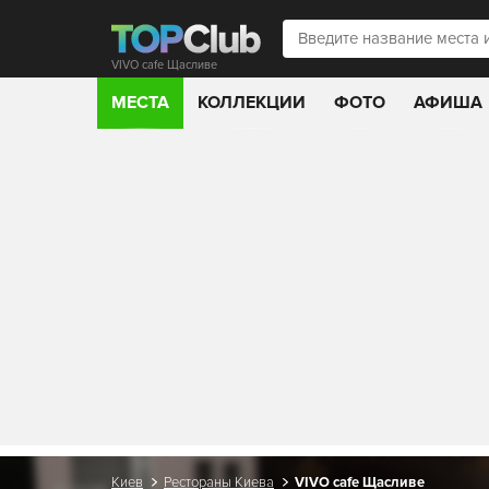
VIVO cafe Щасливе
МЕСТА
КОЛЛЕКЦИИ
ФОТО
АФИША
Киев
Рестораны Киева
VIVO cafe Щасливе