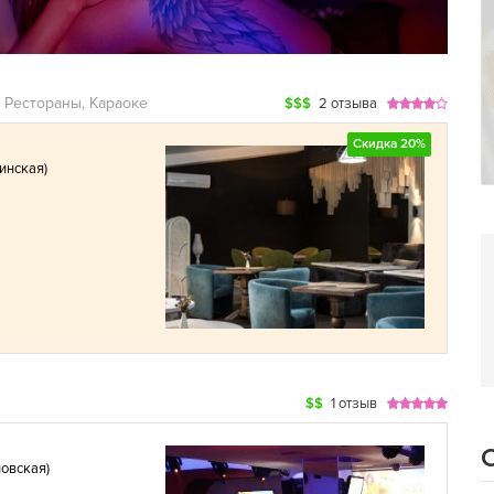
 Рестораны, Караоке
$$$
2 отзыва
Скидка 20%
инская
)
$$
1 отзыв
новская
)