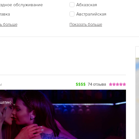
здное обслуживание
Абхазская
тавка
Австралийская
ь больше
Показать больше
ы
$$$$
74 отзыва
щатик
)