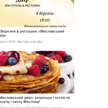
 Березня в ресторані «Мисливський
вір»
 марта 18:00, Мисливський двір
Мисливський двір» запрошує гостей на
еселу і ситну Масляну!