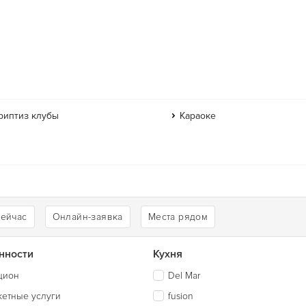
риптиз клубы
Караоке
сейчас
Онлайн-заявка
Места рядом
нности
Кухня
цион
Del Mar
кетные услуги
fusion