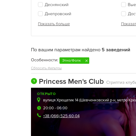
Деснянский
Вые
Днепровский
Дос
Показать больше
Показат
По вашим параметрам найдено
5 заведений
Особенности:
Этно/Фолк
Сбросить фильтры
Princess Men's Club
1
Стриптиз клуб
ОТКРЫТО
вулиця Хрещатик 14 (
Шевченковский р-н
,
метро Кре
20:00 - 06:00
+38 (066) 525-60-04