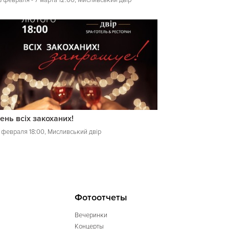
8 февраля - 7 марта 12:00, Мисливський двір
ень всіх закоханих!
4 февраля 18:00, Мисливський двір
Фотоотчеты
Вечеринки
Концерты