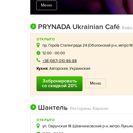
Меню
PRYNADA Ukrainian Café
2
Кафе,
ОТКРЫТО
пр. Героїв Сталінграда 24 (
Оболонский р-н
,
метро М
12:00 - 00:00
+38 (067) 010-86-88
Кухня:
Авторская
,
Украинская
Забронировать
Меню
со скидкой 20%
Шантель
3
Рестораны, Караоке
ОТКРЫТО
ул. Овручская 18 (
Шевченковский р-н
,
метро Лукья