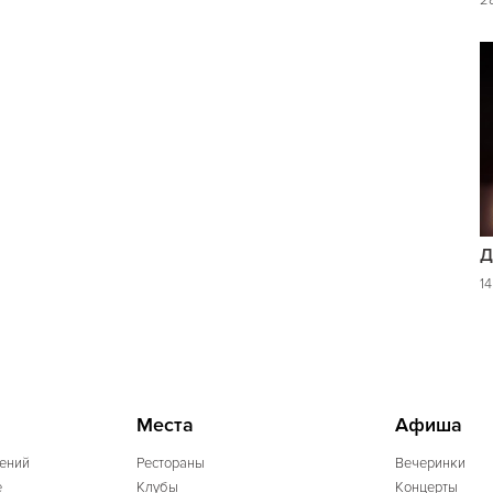
2
Д
1
Места
Афиша
ений
Рестораны
Вечеринки
e
Клубы
Концерты