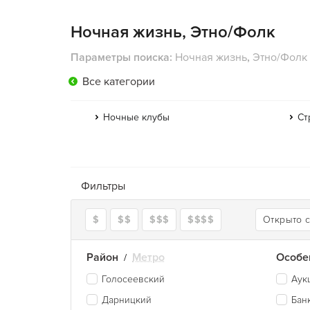
Ночная жизнь, Этно/Фолк
Параметры поиска:
Ночная жизнь
,
Этно/Фолк
Все категории
Ночные клубы
Ст
Фильтры
$
$$
$$$
$$$$
Открыто 
Район
Метро
Особе
/
Голосеевский
Аук
Дарницкий
Бан