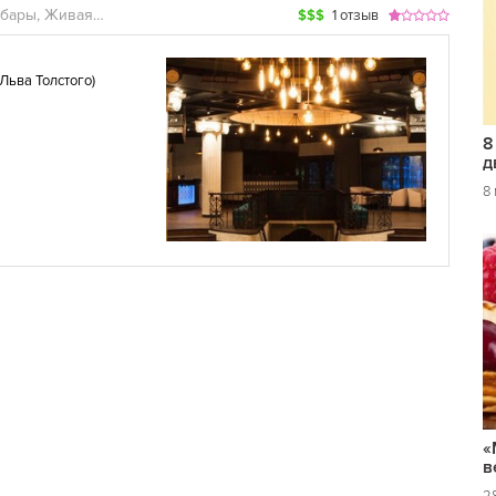
Рестораны, Лаунж-бары, Живая музыка, Караоке, Кейтеринг, Развлекательные центры
$$$
1 отзыв
Льва Толстого
)
8
д
8
«
в