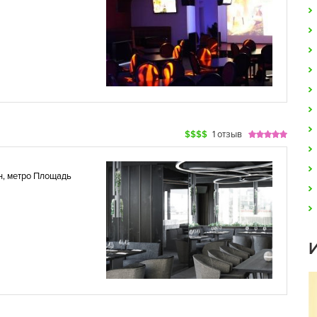
$$$$
1 отзыв
н
,
метро Площадь