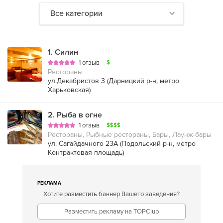
Все категории
1
.
Силин
1 отзыв
$
Рестораны
ул.Декабристов 3 (
Дарницкий р-н
,
метро
Харьковская
)
2
.
Рыба в огне
1 отзыв
$$$$
Рестораны, Рыбные рестораны, Бары, Лаунж-бары
ул. Сагайдачного 23А (
Подольский р-н
,
метро
Контрактовая площадь
)
РЕКЛАМА
Хотите разместить баннер Вашего заведения?
Разместить рекламу на TOPClub