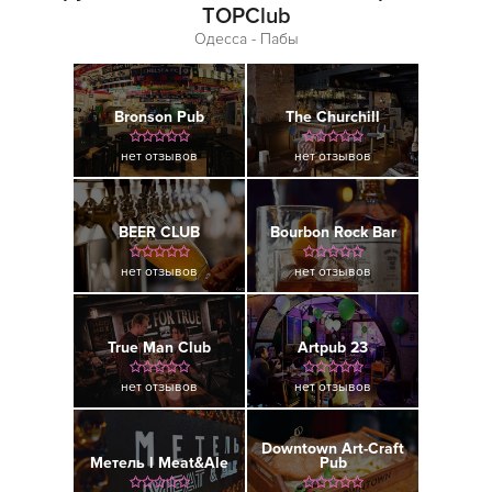
TOPClub
Одесса - Пабы
Bronson Pub
The Churchill
нет отзывов
нет отзывов
BEER CLUB
Bourbon Rock Bar
нет отзывов
нет отзывов
True Man Club
Artpub 23
нет отзывов
нет отзывов
Downtown Art-Craft
Метель l Meat&Ale
Pub