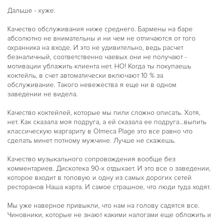
Дальше - хуже.
Качество обслуживания ниже среднего. Бармены на баре
абсолютно не внимательны и ни чем не отличаются от того
охранника на входе. И это не удивительно, ведь расчет
безналичный, соответственно чаевых они не получают -
мотивации ублажить клиента нет. НО! Когда ты покупаешь
коктейль, в счет автоматически включают 10 % за
обслуживание. Такого невежества я еще ни в одном
заведении не видела.
Качество коктейлей, которые мы пили сложно описать. Хотя,
нет. Как сказала моя подруга, а ей сказала ее подруга...выпить
классическую маргариту в Olmeca Plage это все равно что
сделать минет потному мужчине. Лучше не скажешь.
Качество музыкального сопровождения вообще без
комментариев. Дискотека 90-х отдыхает. И это все о заведении,
которое входит в топовую и одну из самых дорогих сетей
ресторанов Наша карта. И самое страшное, что люди туда ходят.
Мы уже наверное привыкли, что нам на голову садятся все.
Чиновники, которые не знают какими налогами еще обложить и