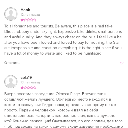
Hank
12 лет назад
To all foreigners and tourists, Be aware, this place is a real fake.
Direct robbery under sky light. Expensive fake drinks, small portions
and awful quality. And they always cheat on the bills. I feel like a hell
after you have been fooled and forced to pay for nothing. the Staff
are irresponsible and cheat on everything. it is the right place if you
have a lot of money to waste and liked to be humiliated.
Ответить
cola19
13 лет назад
Вчера посетила заведение Olmeca Plage. Впечатления
оставляют желать лучшего. Во-первых место находится в
каком-то захолустье Гидропарка, проехать к которому не так
просто. Первым человеком, который взял на себя
ответственность испортить настроение стал, как вы думаете
кто? Конечно парковщик! Оказывается, по его словам, для того
чтоб подъехать на такси к самому входу заведения необходимо