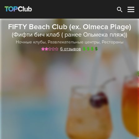
Зарегистрироваться
FIFTY Beach Club (ex. Olmeca Plage)
(Фифти бич клаб ( ранее Ольмека пляж))
Ночные клубы
,
Развлекательные центры
,
Рестораны
6 отзывов
$
$
$
$