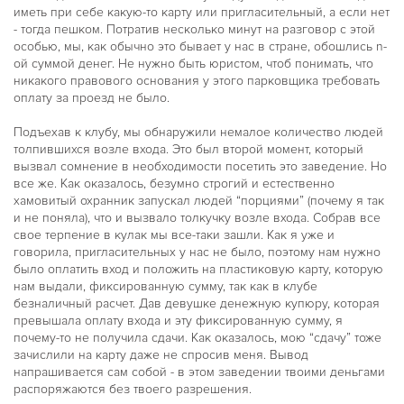
иметь при себе какую-то карту или пригласительный, а если нет
- тогда пешком. Потратив несколько минут на разговор с этой
особью, мы, как обычно это бывает у нас в стране, обошлись n-
ой суммой денег. Не нужно быть юристом, чтоб понимать, что
никакого правового основания у этого парковщика требовать
оплату за проезд не было.
Подъехав к клубу, мы обнаружили немалое количество людей
толпившихся возле входа. Это был второй момент, который
вызвал сомнение в необходимости посетить это заведение. Но
все же. Как оказалось, безумно строгий и естественно
хамовитый охранник запускал людей “порциями” (почему я так
и не поняла), что и вызвало толкучку возле входа. Собрав все
свое терпение в кулак мы все-таки зашли. Как я уже и
говорила, пригласительных у нас не было, поэтому нам нужно
было оплатить вход и положить на пластиковую карту, которую
нам выдали, фиксированную сумму, так как в клубе
безналичный расчет. Дав девушке денежную купюру, которая
превышала оплату входа и эту фиксированную сумму, я
почему-то не получила сдачи. Как оказалось, мою “сдачу” тоже
зачислили на карту даже не спросив меня. Вывод
напрашивается сам собой - в этом заведении твоими деньгами
распоряжаются без твоего разрешения.