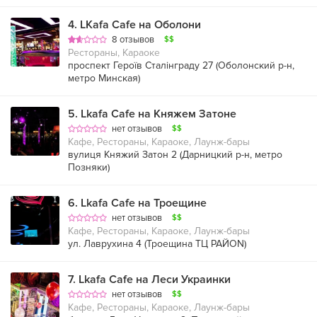
4
.
LKafa Cafe на Оболони
8 отзывов
$$
Рестораны, Караоке
проспект Героїв Сталінграду 27 (
Оболонский р-н
,
метро Минская
)
5
.
Lkafa Cafe на Княжем Затоне
нет отзывов
$$
Кафе, Рестораны, Караоке, Лаунж-бары
вулиця Княжий Затон 2 (
Дарницкий р-н
,
метро
Позняки
)
6
.
Lkafa Cafe на Троещине
нет отзывов
$$
Кафе, Рестораны, Караоке, Лаунж-бары
ул. Лаврухина 4 (Троещина ТЦ РАЙON)
7
.
Lkafa Cafe на Леси Украинки
нет отзывов
$$
Кафе, Рестораны, Караоке, Лаунж-бары