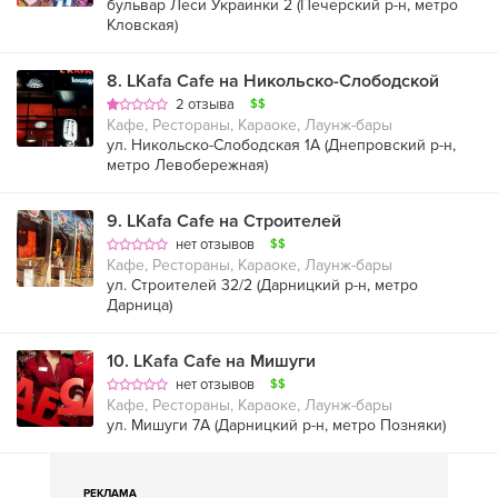
бульвар Леси Украинки 2 (
Печерский р-н
,
метро
Кловская
)
8
.
LKafa Cafe на Никольско-Слободской
2 отзыва
$$
Кафе, Рестораны, Караоке, Лаунж-бары
ул. Никольско-Слободская 1А (
Днепровский р-н
,
метро Левобережная
)
9
.
LKafa Cafe на Строителей
нет отзывов
$$
Кафе, Рестораны, Караоке, Лаунж-бары
ул. Строителей 32/2 (
Дарницкий р-н
,
метро
Дарница
)
10
.
LKafa Cafe на Мишуги
нет отзывов
$$
Кафе, Рестораны, Караоке, Лаунж-бары
ул. Мишуги 7А (
Дарницкий р-н
,
метро Позняки
)
РЕКЛАМА