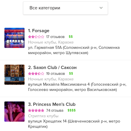
Все категории
1
.
Forsage
17 отзывов
$$
Ночные клубы, Караоке
ул. Гарматная 51А (
Соломенский р-н
,
Соломенка
микрорайон
,
метро Шулявская
)
2
.
Saxon Club / Саксон
19 отзывов
$$
Ночные клубы, Караоке
вулиця Михайла Максимовича 4 (
Голосеевский р-н
,
Голосеево микрорайон
,
метро Васильковская
)
3
.
Princess Men's Club
74 отзыва
$$$$
Стриптиз клубы
вулиця Хрещатик 14 (
Шевченковский р-н
,
метро
Крещатик
)