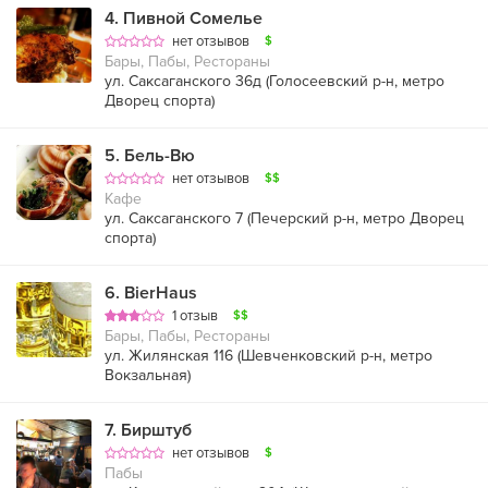
4
.
Пивной Сомелье
нет отзывов
$
Бары, Пабы, Рестораны
ул. Саксаганского 36д (
Голосеевский р-н
,
метро
Дворец спорта
)
5
.
Бель-Вю
нет отзывов
$$
Кафе
ул. Саксаганского 7 (
Печерский р-н
,
метро Дворец
спорта
)
6
.
BierHaus
1 отзыв
$$
Бары, Пабы, Рестораны
ул. Жилянская 116 (
Шевченковский р-н
,
метро
Вокзальная
)
7
.
Бирштуб
нет отзывов
$
Пабы