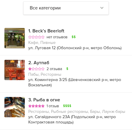
Все категории
1
.
Beck’s Beerloft
нет отзывов
$$
Кафе, Пивные
ул. Луговая 12 (
Оболонский р-н
,
метро Оболонь
)
2
.
Аутпаб
2 отзыва
$
Пабы, Рестораны
ул. Коминтерна 3/25 (
Шевченковский р-н
,
метро
Вокзальная
)
3
.
Рыба в огне
1 отзыв
$$$$
Рестораны, Рыбные рестораны, Бары, Лаунж-бары
ул. Сагайдачного 23А (
Подольский р-н
,
метро
Контрактовая площадь
)