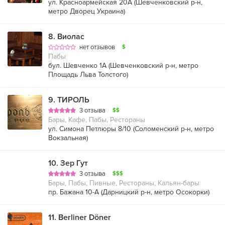
ул. Красноармейская 20А (
Шевченковский р-н
,
метро Дворец Украина
)
8
.
Виолас
нет отзывов
$
Пабы
бул. Шевченко 1А (
Шевченковский р-н
,
метро
Площадь Льва Толстого
)
9
.
ТИРОЛЬ
3 отзыва
$$
Бары, Кафе, Пабы, Рестораны
ул. Симона Петлюры 8/10 (
Соломенский р-н
,
метро
Вокзальная
)
10
.
Зер Гут
3 отзыва
$$$
Бары, Пабы, Пивные, Рестораны, Кальян-бары
пр. Бажана 10-А (
Дарницкий р-н
,
метро Осокорки
)
11
.
Berliner Döner