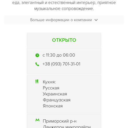
еда, элегантный и естественный интерьер, приятное
музыкальное сопровождение.
Больше информации о компании
Устроившись на мягких диванах можно любоваться
фантастической морской панорамой. Добавьте сюда
деревянные фрагменты отделки, цветную динамическую
подсветку, в холодное время живой камин – и Вы получите
ОТКРЫТО
удивительную атмосферу одесского отдыха.
c 11:30 до 06:00
Предмет законной гордости ресторана
«Ассоль»
— кухня.
+38 (093) 701-31-01
Меню здесь – симбиоз средиземноморской, одесской и
украинской кухонь, дополненный авторскими блюдами от
шеф-повара.
Кухня:
Русская
Украинская
Французская
Японская
Приморский р-н
Ланжерон микрорайон