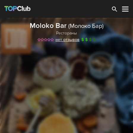
Зарегистрироваться
Moloko Bar
(Молоко Бар)
Рестораны
нет отзывов
$
$
$
$