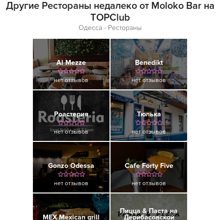
Другие Рестораны недалеко от Moloko Bar на
TOPClub
Одесса - Рестораны
Al Mezze
Benedikt
нет отзывов
нет отзывов
Роастерия
Тюлька
нет отзывов
нет отзывов
Gonzo Odessa
Cafe Forty Five
нет отзывов
нет отзывов
Пицца & Паста на
MEX Mexican grill
Дерибасовской