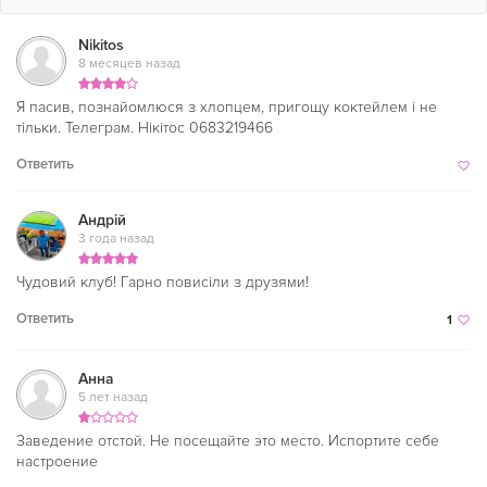
Nikitos
8 месяцев назад
Я пасив, познайомлюся з хлопцем, пригощу коктейлем і не
тільки. Телеграм. Нікітос 0683219466
Ответить
Андрій
3 года назад
Чудовий клуб! Гарно повисіли з друзями!
Ответить
1
Анна
5 лет назад
Заведение отстой. Не посещайте это место. Испортите себе
настроение