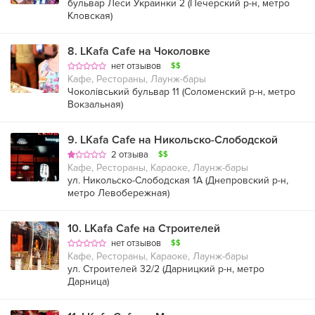
бульвар Леси Украинки 2 (
Печерский р-н
,
метро
Кловская
)
8
.
LKafa Cafe на Чоколовке
нет отзывов
$$
Кафе, Рестораны, Лаунж-бары
Чоколівський бульвар 11 (
Соломенский р-н
,
метро
Вокзальная
)
9
.
LKafa Cafe на Никольско-Слободской
2 отзыва
$$
Кафе, Рестораны, Караоке, Лаунж-бары
ул. Никольско-Слободская 1А (
Днепровский р-н
,
метро Левобережная
)
10
.
LKafa Cafe на Строителей
нет отзывов
$$
Кафе, Рестораны, Караоке, Лаунж-бары
ул. Строителей 32/2 (
Дарницкий р-н
,
метро
Дарница
)