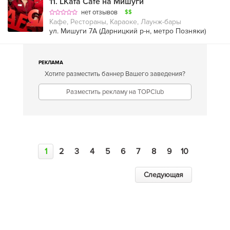
11
.
LKafa Cafe на Мишуги
нет отзывов
$$
Кафе, Рестораны, Караоке, Лаунж-бары
ул. Мишуги 7А (
Дарницкий р-н
,
метро Позняки
)
РЕКЛАМА
Хотите разместить баннер Вашего заведения?
Разместить рекламу на TOPClub
1
2
3
4
5
6
7
8
9
10
Следующая