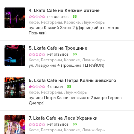
4
.
Lkafa Cafe на Княжем Затоне
нет отзывов
$$
Кафе, Рестораны, Караоке, Лаунж-бары
вулиця Княжий Затон 2 (
Дарницкий р-н
,
метро
Позняки
)
5
.
Lkafa Cafe на Троещине
нет отзывов
$$
Кафе, Рестораны, Караоке, Лаунж-бары
ул. Лаврухина 4 (Троещина ТЦ РАЙON)
6
.
Lkafa Cafe на Петра Калнышевского
4 отзыва
$$
Кафе, Рестораны, Лаунж-бары
вулиця Петра Калнишевського 2 (
метро Героев
Днепра
)
7
.
Lkafa Cafe на Леси Украинки
нет отзывов
$$
Кафе, Рестораны, Караоке, Лаунж-бары