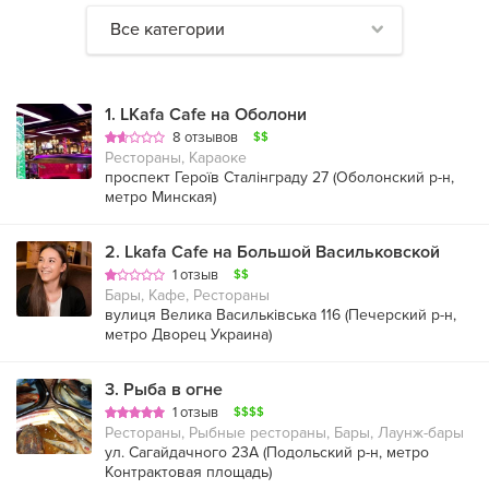
Все категории
1
.
LKafa Cafe на Оболони
8 отзывов
$$
Рестораны, Караоке
проспект Героїв Сталінграду 27 (
Оболонский р-н
,
метро Минская
)
2
.
Lkafa Cafe на Большой Васильковской
1 отзыв
$$
Бары, Кафе, Рестораны
вулиця Велика Васильківська 116 (
Печерский р-н
,
метро Дворец Украина
)
3
.
Рыба в огне
1 отзыв
$$$$
Рестораны, Рыбные рестораны, Бары, Лаунж-бары
ул. Сагайдачного 23А (
Подольский р-н
,
метро
Контрактовая площадь
)