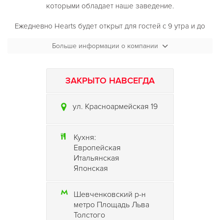
которыми обладает наше заведение.
Ежедневно Hearts будет открыт для гостей с 9 утра и до
последнего клиента как комфортабельный ресторан и
Больше информации о компании
party-bar, а каждые выходные здесь будут проходить
вечеринки с популярными диджеями и яркими шоу.
Концепция заведения полностью соответсвует модным
ЗАКРЫТО НАВСЕГДА
тенденциям ночной жизни, отвечающая ритму города,
очаровывая свои уютом и атмосферой. Жизнь здесь
ул. Красноармейская 19
протекает под модную музыку и в непринужденной
атмосфере, в которую захочется возвращаться снова и
снова.
Кухня:
Европейская
Итальянская
Японская
Шевченковский р-н
метро Площадь Льва
Толстого