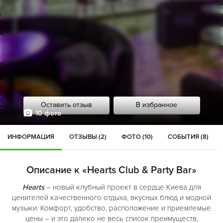
Оставить отзыв
В избранное
10 фото
ИНФОРМАЦИЯ
ОТЗЫВЫ (2)
ФОТО (10)
СОБЫТИЯ (8)
Описание к «Hearts Club & Party Bar»
Hearts
– новый клубный проект в сердце Киева для
ценителей качественного отдыха, вкусных блюд и модной
музыки. Комфорт, удобство, расположение и приемлемые
цены – и это далеко не весь список преимуществ,