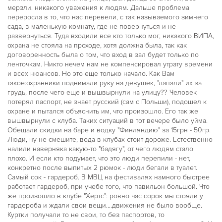
мерзли. никакого уважения к людям. Дальше проблема
переросла в то, что нас перевели, с так называемого зимнего
сада, в маленькую комнату, где не повернуться и не
развернуться. Туда входили все кто только мог, никакого ВИПА,
охрана не стояла на проходе, хотя должна была, так как
договоренность была о том, что вход в зал будет только по
ленточкам. Никто нечем нам не компенсировал утрату времени
и всех нюансов. Но это еще только начало. Как Вам
такое:охранники поднимали руку на девушек, "лапали" их за
грудь, после чего еще и вышвырнули на улицу?? Человек
потерял паспорт, не знает русский (сам с Польши), подошел к
охране и пытался объяснить им, что произошло. Его так же
вышвырнули с клуба. Таких ситуаций в тот вечере было уйма.
Обещали скидки на баре и водку "Финляндию" за 15грн - 50гр.
Люди, ну не смешите, вода в клубах стоит дороже. Естественно
налили наверняка какую-то "бадягу", от чего людям стало
плохо. И если кто подумает, что это люди перепили - нет,
конкретно после выпитых 2 рюмок - люди бегали в туалет.
Самый сок - гардероб. В МВЦ на фестивалях намного быстрее
работает гардероб, при учебе того, что павильон большой. Что
же произошло в клубе "Хертс": ровно час сорок мы стояли у
гардероба и ждали свои вещи....движения не было вообще.
Куртки получали то не свои, то без паспортов, то