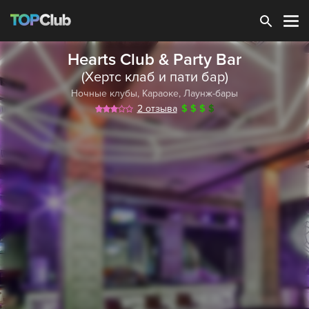
Зарегистрироваться
Hearts Club & Party Bar
(Хертс клаб и пати бар)
Ночные клубы
,
Караоке
,
Лаунж-бары
2 отзыва
$
$
$
$